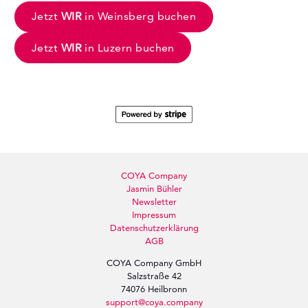
Jetzt
WIR
in Weinsberg buchen
Jetzt
WIR
in Luzern buchen
COYA Company
Jasmin Bühler
Newsletter
Impressum
Datenschutz­erklärung
AGB
COYA Company GmbH
Salzstraße 42
74076 Heilbronn
support@coya.company