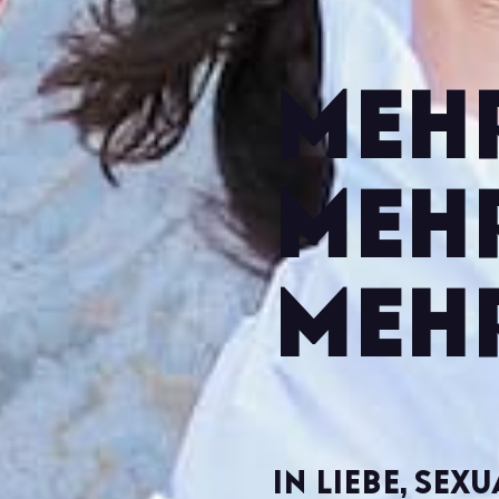
Mehr
Meh
Meh
In Liebe, Sex