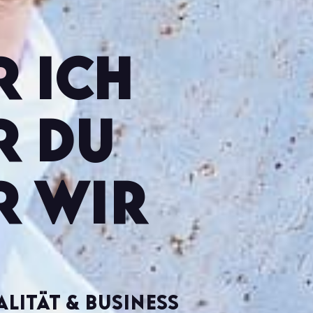
 ICH
r DU
r Wir
ualität & Business